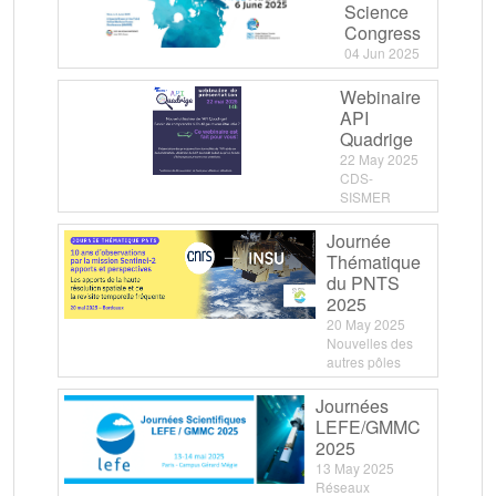
Science
Congress
04 Jun 2025
Webinaire
API
Quadrige
22 May 2025
CDS-
SISMER
Journée
Thématique
du PNTS
2025
20 May 2025
Nouvelles des
autres pôles
Journées
LEFE/GMMC
2025
13 May 2025
Réseaux