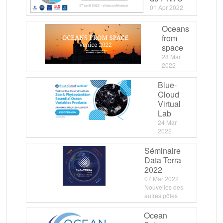
01 Apr 2022
Oceans
from
space
28 Mar
2022
Blue-
Cloud
Virtual
Lab
24 Mar
2022
Séminaire
Data Terra
2022
07 Mar 2022
Nouvelles des
autres pôles
Ocean