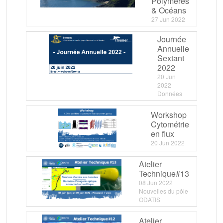
Polymères
& Océans
27 Jun 2022
Journée
Annuelle
Sextant
2022
20 Jun
2022
Données
Workshop
Cytométrie
en flux
20 Jun 2022
Atelier
Technique#13
08 Jun 2022
Nouvelles du pôle
ODATIS
Atelier