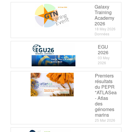
Galaxy
Training
Academy
2026
18 May 2026
Données
EGU
2026
03 May
2026
Premiers
résultats
du PEPR
"ATLASea
- Atlas
des
génomes
marins
25 Mar 2026