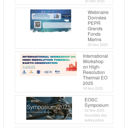
25 Nov 2025
Webinaire
Données
PEPR
Grands
Fonds
Marins
25 Nov 2025
International
Workshop
on High-
Resolution
Thermal EO
2025
18 Nov 2025
EOSC
Symposium
03 Nov 2025
Nouvelles des
autres pôles