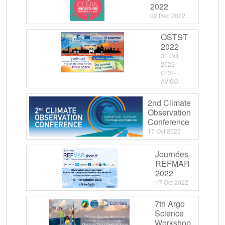
2022
02 Dec 2022
OSTST
2022
31 Oct
2022
CDS-
AVISO
2nd Climate
Observation
Conference
17 Oct 2022
Journées
REFMAR
2022
17 Oct 2022
7th Argo
Science
Workshop