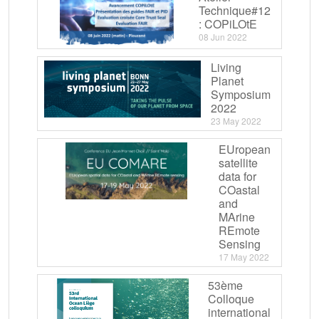
Technique#12
: COPiLOtE
08 Jun 2022
Living
Planet
Symposium
2022
23 May 2022
EUropean
satellite
data for
COastal
and
MArine
REmote
Sensing
17 May 2022
53ème
Colloque
international