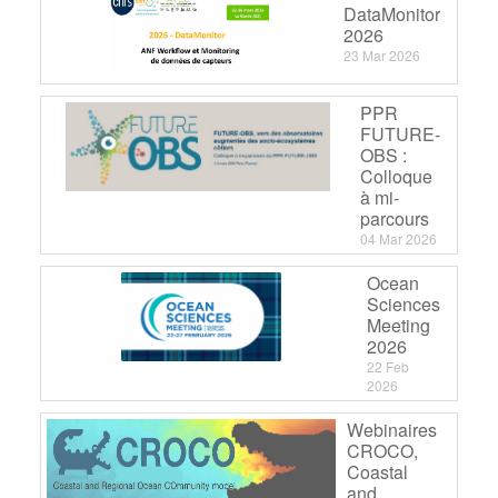
DataMonitor
2026
23 Mar 2026
PPR
FUTURE-
OBS :
Colloque
à mi-
parcours
04 Mar 2026
Ocean
Sciences
Meeting
2026
22 Feb
2026
Webinaires
CROCO,
Coastal
and