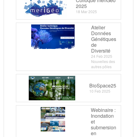
Colloque merIGéo
2025
18 Mar 2025
Atelier
Données
Génétiques
de
Diversité
24 Feb 2025
Nouvelles des
autres pôles
BioSpace25
10 Feb 2025
Webinaire :
Inondation
et
submersion
en