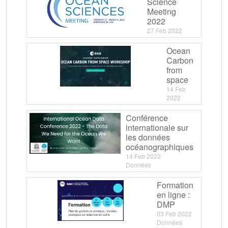
Science
Meeting
2022
27 Feb 2022
Ocean
Carbon
from
space
14 Feb
2022
Conférence
internationale sur
les données
océanographiques
14 Feb 2022
Données
Formation
en ligne :
DMP
03 Feb 2022
Données