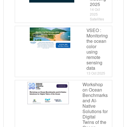
2025
14 Oct
2025
Satellites
VSEO :
Monitoring
the ocean
color
using
remote
sensing
data
13 Oct 2025
Workshop
on Ocean
Benchmarks
and AI-
Native
Solutions for
Digital
Twins of the