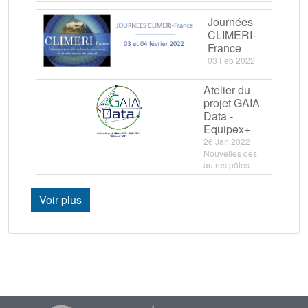
Journées
CLIMERI-
France
03 Feb 2022
Atelier du
projet GAIA
Data -
Equipex+
26 Jan 2022
Nouvelles des
autres pôles
Voir plus