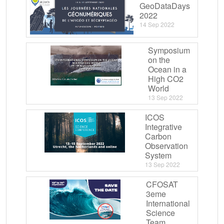
GeoDataDays
2022
14 Sep 2022
Symposium
on the
Ocean in a
High CO2
World
13 Sep 2022
ICOS
Integrative
Carbon
Observation
System
13 Sep 2022
CFOSAT
3eme
International
Science
Team