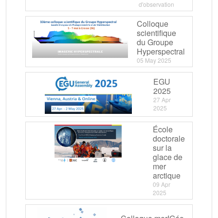
d'observation
Colloque
scientifique
du Groupe
Hyperspectral
05 May 2025
EGU
2025
27 Apr
2025
École
doctorale
sur la
glace de
mer
arctique
09 Apr
2025