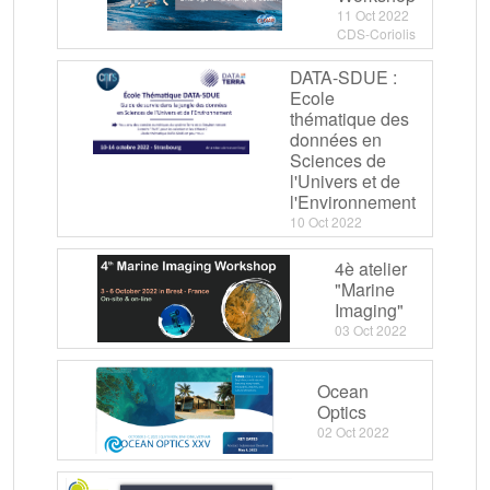
11 Oct 2022
CDS-Coriolis
DATA-SDUE :
Ecole
thématique des
données en
Sciences de
l'Univers et de
l'Environnement
10 Oct 2022
4è atelier
"Marine
Imaging"
03 Oct 2022
Ocean
Optics
02 Oct 2022