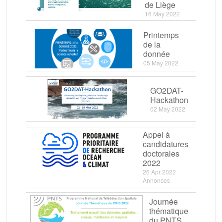
de Liège
16 May 2022
Printemps
de la
donnée
05 May 2022
GO2DAT-
Hackathon
02 May 2022
Appel à
candidatures
doctorales
2022
26 Apr 2022
Annonces
Journée
thématique
du PNTS