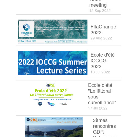
meeting
12 Sep 2022
FilaChange
2022
29 Aug 2022
Ecole d'été
IOCCG
2022
18 Jul 2022
Ecole d'été
"Le litttoral
sous
surveillance"
17 Jul 2022
3èmes
rencontres
GDR