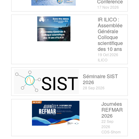
Conference
17 Nov 2026
IR ILICO :
Assemblée
Générale
Colloque
scientifique
des 10 ans
19 Oct 2026
ILICO
Séminaire SIST
2026
28 Sep 2026
Journées
REFMAR
2026
22 Sep
2026
CDS-Shom