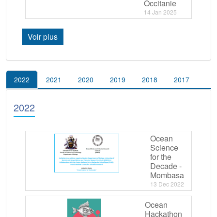
Occitanie
14 Jan 2025
Voir plus
2022
2021
2020
2019
2018
2017
2022
Ocean
Science
for the
Decade -
Mombasa
13 Dec 2022
Ocean
Hackathon